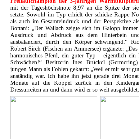
Freilaufchampion der 3-jährigen Warmblutpferd
mit der Tageshöchstnote 8,97 an die Spitze der sie
setzte. Sowohl im Typ erhielt der schicke Rappe No
als auch im Gesamteindruck und der Perspektive als
Bottani: „Der Wallach zeigte sich im Galopp imme
Ausdruck und Abdruck aus dem Hinterbein un
ausbalanciert, durch den Körper schwingend.“ Ric
Robert Sirch (Fischen am Ammersee) ergänzte: „Das i
harmonisches Pferd, ein guter Typ – eigentlich ein
Schwächen!“ Besitzerin Ines Brückel (Germering)
jungen Mann als Fohlen gekauft: „Weil er mir sehr gu
anständig war. Ich habe ihn jetzt gerade drei Mona
Monate auf die Koppel zurück in den Kindergar
Dressurreiten an und dann wird er so weit ausgebildet, 