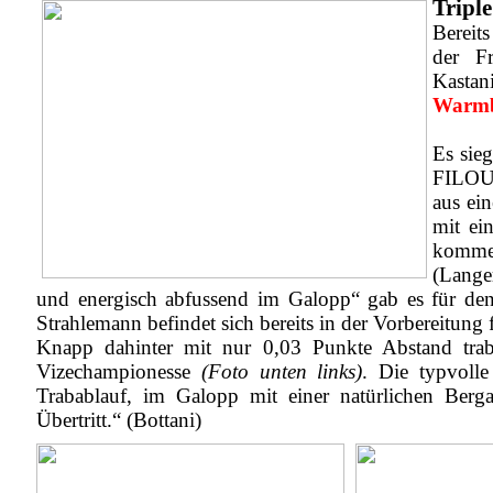
Triple
Bereit
der Fr
Kastan
Warmb
Es sie
FILOU,
aus ei
mit ei
kommen
(Lange
und energisch abfussend im Galopp“ gab es für de
Strahlemann befindet sich bereits in der Vorbereitun
Knapp dahinter mit nur 0,03 Punkte Abstand tra
Vizechampionesse
(Foto unten links)
. Die typvolle
Trabablauf, im Galopp mit einer natürlichen Ber
Übertritt.“ (Bottani)