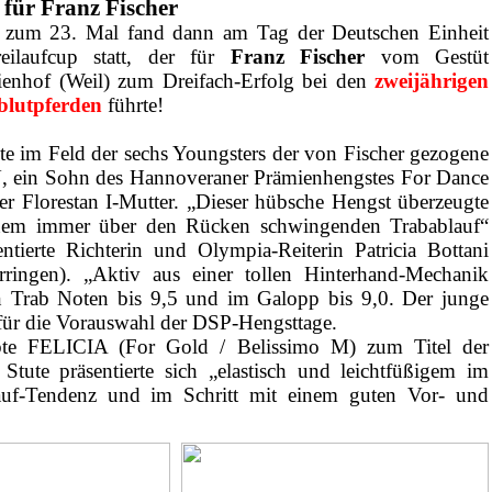
 für Franz Fischer
s zum 23. Mal fand dann am Tag der Deutschen Einheit
eilaufcup statt, der für
Franz Fischer
vom Gestüt
ienhof (Weil) zum Dreifach-Erfolg bei den
zweijährigen
lutpferden
führte!
gte im Feld der sechs Youngsters der von Fischer gezogene
 ein Sohn des Hannoveraner Prämienhengstes For Dance
ner Florestan I-Mutter. „Dieser hübsche Hengst überzeugte
nem immer über den Rücken schwingenden Trabablauf“
tierte Richterin und Olympia-Reiterin Patricia Bottani
rringen). „Aktiv aus einer tollen Hinterhand-Mechanik
n Trab Noten bis 9,5 und im Galopp bis 9,0. Der junge
g für die Vorauswahl der DSP-Hengsttage.
bte FELICIA (For Gold / Belissimo M) zum Titel der
 Stute präsentierte sich „elastisch und leichtfüßigem im
gauf-Tendenz und im Schritt mit einem guten Vor- und