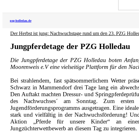
pzg-holledau.de
Der Herbst ist jung: Nachwuchstage rund um den 23. PZG Holled
Jungpferdetage der PZG Holledau
Die Jungpferdetage der PZG Holledau boten Anfa
Moorenweis e.V eine vielseitige Plattform für den N
Bei strahlendem, fast spätsommerlichem Wetter präse
Schwarz in Mammendorf drei Tage lang ein abwechs
Den Auftakt machten Dressur- und Springpferdeprüfu
des Nachwuchses´ am Sonntag. Zum ersten M
Jugendförderungsprogramms ausgetragen. Eine ideale
stark und vielfältig in der Nachwuchsförderung! Und
Aktion „Pferde für unsere Kinder“ an eine
Jungzüchterwettbewerb an diesem Tag zu integrieren.