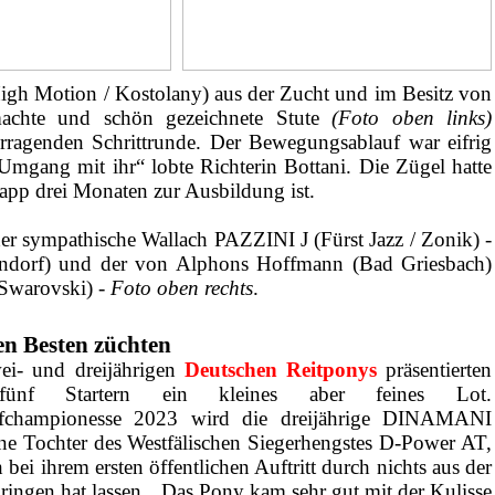
gh Motion / Kostolany) aus der Zucht und im Besitz von
machte und schön gezeichnete Stute
(Foto oben links)
rragenden Schrittrunde. Der Bewegungsablauf war eifrig
mgang mit ihr“ lobte Richterin Bottani. Die Zügel hatte
napp drei Monaten zur Ausbildung ist.
 der sympathische Wallach PAZZINI J (Fürst Jazz / Zonik) -
ltendorf) und der von Alphons Hoffmann (Bad Griesbach)
Swarovski) -
Foto oben rechts
.
en Besten züchten
ei- und dreijährigen
Deutschen Reitponys
präsentierten
ünf Startern ein kleines aber feines Lot.
ufchampionesse 2023 wird die dreijährige DINAMANI
ne Tochter des Westfälischen Siegerhengstes D-Power AT,
h bei ihrem ersten öffentlichen Auftritt durch nichts aus der
ringen hat lassen. „Das Pony kam sehr gut mit der Kulisse