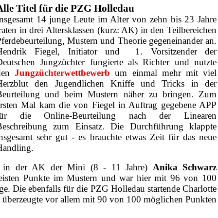
Alle Titel für die PZG Holledau
Insgesamt 14 junge Leute im Alter von zehn bis 23 Jahre
raten in drei Altersklassen (kurz: AK) in den Teilbereichen
Pferdebeurteilung, Mustern und Theorie gegeneinander an.
Hendrik Fiegel, Initiator und 1. Vorsitzender der
Deutschen Jungzüchter fungierte als Richter und nutzte
den
Jungzüchterwettbewerb
um einmal mehr mit viel
Herzblut den Jugendlichen Kniffe und Tricks in der
Beurteilung und beim Mustern näher zu bringen. Zum
ersten Mal kam die von Fiegel in Auftrag gegebene APP
für die Online-Beurteilung nach der Linearen
Beschreibung zum Einsatz. Die Durchführung klappte
insgesamt sehr gut - es brauchte etwas Zeit für das neue
Handling.
hr in der AK der Mini (8 - 11 Jahre)
Anika Schwarz
eisten Punkte im Mustern und war hier mit 96 von 100
e. Die ebenfalls für die PZG Holledau startende Charlotte
e überzeugte vor allem mit 90 von 100 möglichen Punkten